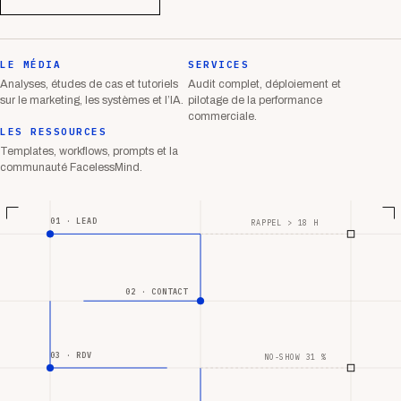
LE MÉDIA
SERVICES
Analyses, études de cas et tutoriels
Audit complet, déploiement et
sur le marketing, les systèmes et l’IA.
pilotage de la performance
commerciale.
LES RESSOURCES
Templates, workflows, prompts et la
communauté FacelessMind.
01 · LEAD
RAPPEL > 18 H
02 · CONTACT
03 · RDV
NO-SHOW 31 %