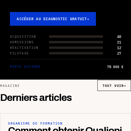
ACCÉDER AU DIAGNOSTIC GRATUIT
→
48
ACQUISITION
31
ADMISSIONS
12
RÉACTIVATION
27
PILOTAGE
78 000 €
PERTE ESTIMÉE
TOUT VOIR
→
MAGAZINE
Derniers articles
ORGANISME DE FORMATION
Comment obtenir Qualiopi