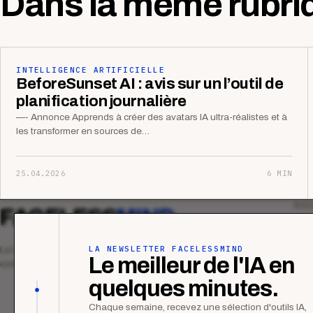
Dans la même rubri
INTELLIGENCE ARTIFICIELLE
BeforeSunset AI : avis sur un l’outil de
planification journalière
—- Annonce Apprends à créer des avatars IA ultra-réalistes et à
les transformer en sources de…
25.04.2026
6 MIN
MAG
FACELESS
MIND
Tous
Ana
LA NEWSLETTER FACELESSMIND
Le média qui mesurent la performance
Le meilleur de l'IA en
commerciale des organismes de formation.
Étu
quelques minutes.
Tuto
Chaque semaine, recevez une sélection d'outils IA,