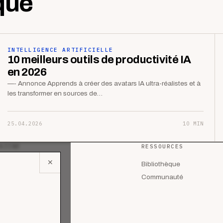
que
INTELLIGENCE ARTIFICIELLE
10 meilleurs outils de productivité IA
en 2026
—- Annonce Apprends à créer des avatars IA ultra-réalistes et à
les transformer en sources de…
25.04.2026
10 MIN
AZINE
RESSOURCES
✕
 les articles
Bibliothèque
lyses
Communauté
des de cas
riels