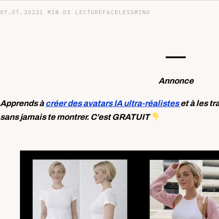
07.07.2022
1 MIN DE LECTURE
FACELESSMIND
—-
Annonce
Apprends à
créer des avatars IA ultra-réalistes
et à les t
sans jamais te montrer. C’est GRATUIT