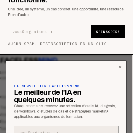
Une idée, un système, un cas concret, une opportunité, une ressource.
Rien d’autre.
Adresse e-mail
S’INSCRIRE
AUCUN SPAM. DÉSINSCRIPTION EN UN CLIC.
FACELESS
MIND
✕
Le média qui mesurent la performance
commerciale des organismes de formation.
LA NEWSLETTER FACELESSMIND
Le meilleur de l'IA en
MAGAZINE
quelques minutes.
Chaque semaine, recevez une sélection d'outils IA, d'agents,
Tous les articles
de workflows, d'études de cas et de stratégies marketing
Analyses
applicables aux organismes de formation.
Études de cas
Tutoriels
Adresse e-mail