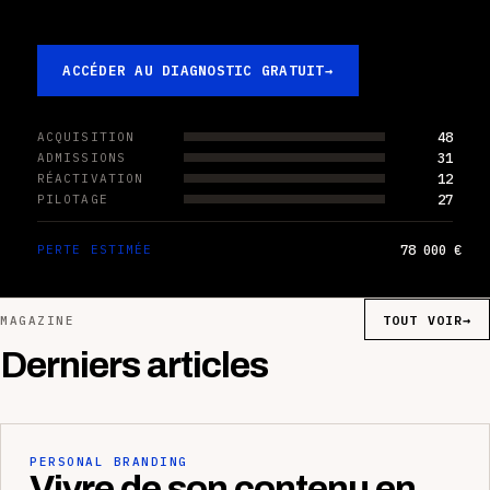
ACCÉDER AU DIAGNOSTIC GRATUIT
→
48
ACQUISITION
31
ADMISSIONS
12
RÉACTIVATION
27
PILOTAGE
78 000 €
PERTE ESTIMÉE
TOUT VOIR
→
MAGAZINE
Derniers articles
PERSONAL BRANDING
Vivre de son contenu en