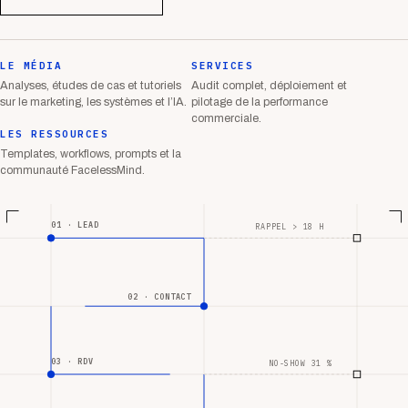
LE MÉDIA
SERVICES
Analyses, études de cas et tutoriels
Audit complet, déploiement et
sur le marketing, les systèmes et l’IA.
pilotage de la performance
commerciale.
LES RESSOURCES
Templates, workflows, prompts et la
communauté FacelessMind.
01 · LEAD
RAPPEL > 18 H
02 · CONTACT
03 · RDV
NO-SHOW 31 %