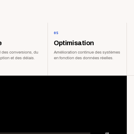
05
e
Optimisation
 des conversions, du
Amélioration continue des systèmes
iption et des délais.
en fonction des données réelles.
48