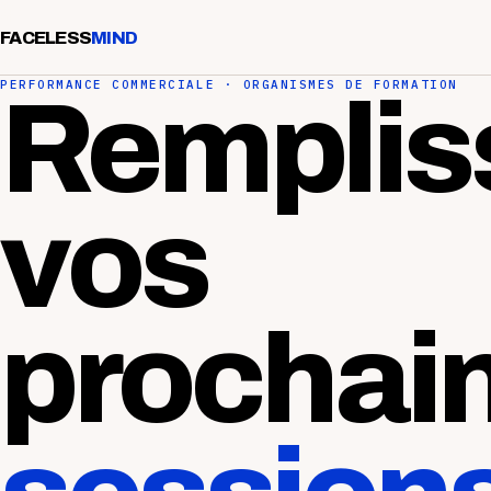
FACELESS
MIND
PERFORMANCE COMMERCIALE · ORGANISMES DE FORMATION
Remplis
vos
prochai