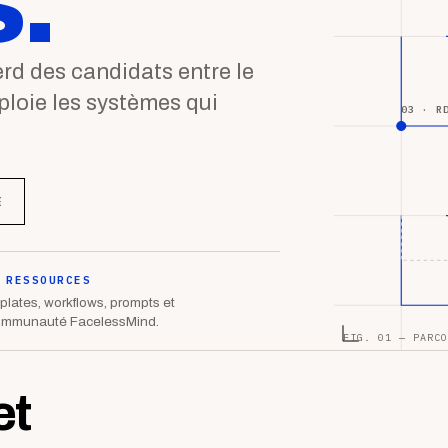
.
d des candidats entre le
éploie les systèmes qui
03 · R
E
 RESSOURCES
lates, workflows, prompts et
ommunauté FacelessMind.
FIG. 01 — PARCO
et