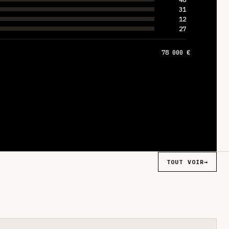
31
12
27
78 000 €
TOUT VOIR
→