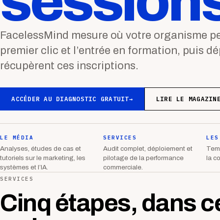
sessions
FacelessMind mesure où votre organisme per
premier clic et l’entrée en formation, puis d
récupèrent ces inscriptions.
ACCÉDER AU DIAGNOSTIC GRATUIT
→
LIRE LE MAGAZIN
LE MÉDIA
SERVICES
LES
Analyses, études de cas et
Audit complet, déploiement et
Temp
tutoriels sur le marketing, les
pilotage de la performance
la c
systèmes et l’IA.
commerciale.
SERVICES
Cinq étapes, dans c