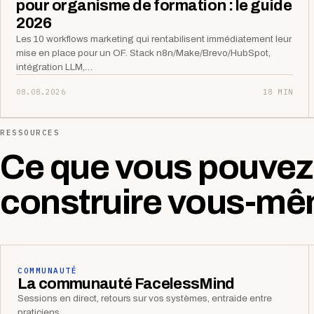
pour organisme de formation : le guide
2026
Les 10 workflows marketing qui rentabilisent immédiatement leur
mise en place pour un OF. Stack n8n/Make/Brevo/HubSpot,
intégration LLM,…
08.08.2026
18 MIN
RESSOURCES
Ce que vous pouvez
construire vous-mê
COMMUNAUTÉ
La communauté FacelessMind
Sessions en direct, retours sur vos systèmes, entraide entre
praticiens.