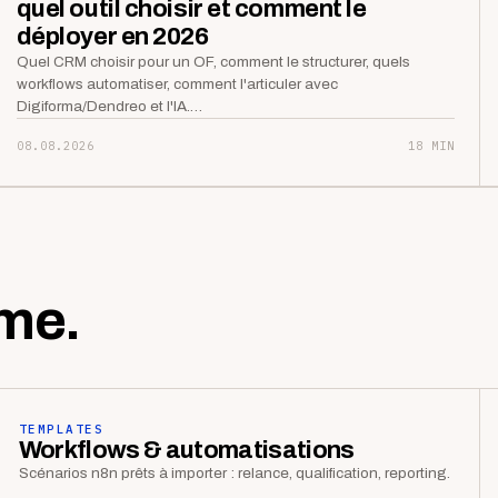
quel outil choisir et comment le
déployer en 2026
Quel CRM choisir pour un OF, comment le structurer, quels
workflows automatiser, comment l'articuler avec
Digiforma/Dendreo et l'IA.…
08.08.2026
18 MIN
me.
TEMPLATES
Workflows & automatisations
Scénarios n8n prêts à importer : relance, qualification, reporting.