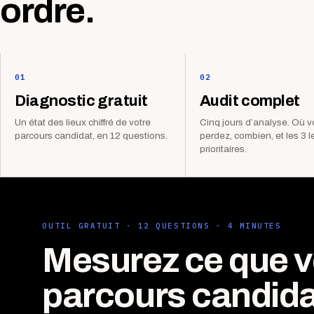
ordre.
01
02
Diagnostic gratuit
Audit complet
Un état des lieux chiffré de votre
Cinq jours d’analyse. Où 
parcours candidat, en 12 questions.
perdez, combien, et les 3 l
prioritaires.
OUTIL GRATUIT · 12 QUESTIONS · 4 MINUTES
Mesurez ce que v
parcours candida