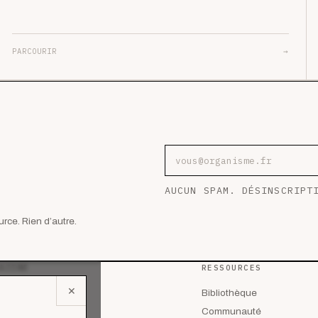
PARCOURIR
→
Adresse e-mail
AUCUN SPAM. DÉSINSCRIPT
rce. Rien d’autre.
AZINE
RESSOURCES
✕
 les articles
Bibliothèque
lyses
Communauté