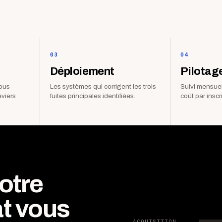
03
04
Déploiement
Pilotag
vous
Les systèmes qui corrigent les trois
Suivi mensuel
eviers
fuites principales identifiées.
coût par inscr
otre
t vous
ACQUISITION