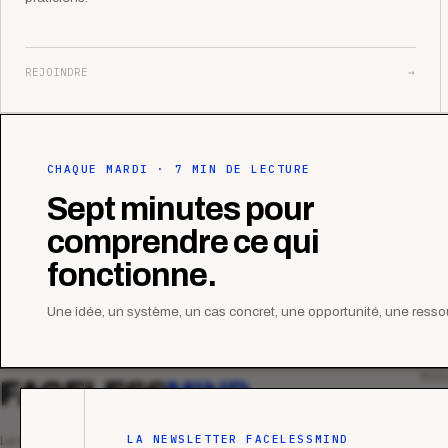
REJOINDRE
→
CHAQUE MARDI · 7 MIN DE LECTURE
Sept minutes pour
comprendre ce qui
fonctionne.
Une idée, un système, un cas concret, une opportunité, une ressou
MAG
FACELESS
MIND
Tous
Ana
LA NEWSLETTER FACELESSMIND
Le média qui mesurent la performance