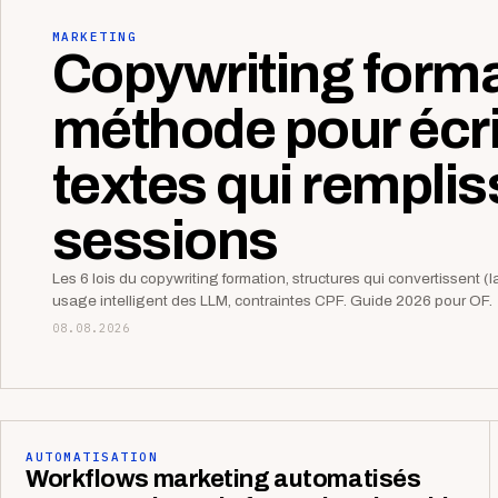
MARKETING
Copywriting format
méthode pour écri
textes qui remplis
sessions
Les 6 lois du copywriting formation, structures qui convertissent (l
usage intelligent des LLM, contraintes CPF. Guide 2026 pour OF.
08.08.2026
AUTOMATISATION
Workflows marketing automatisés