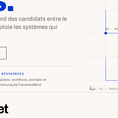
.
d des candidats entre le
éploie les systèmes qui
03 · R
E
 RESSOURCES
lates, workflows, prompts et
ommunauté FacelessMind.
FIG. 01 — PARCO
et