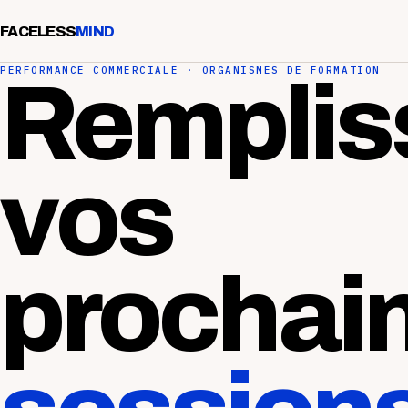
FACELESS
MIND
PERFORMANCE COMMERCIALE · ORGANISMES DE FORMATION
Remplis
vos
prochai