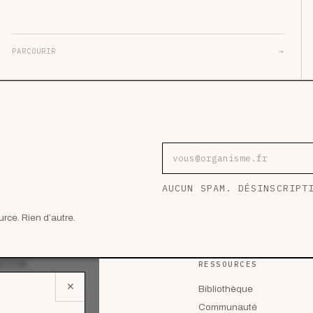
PARCOURIR
→
Adresse e-mail
AUCUN SPAM. DÉSINSCRIPT
rce. Rien d’autre.
AZINE
RESSOURCES
✕
 les articles
Bibliothèque
lyses
Communauté