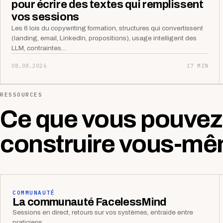
pour écrire des textes qui remplissent
vos sessions
Les 6 lois du copywriting formation, structures qui convertissent
(landing, email, LinkedIn, propositions), usage intelligent des
LLM, contraintes…
08.08.2026
17 MIN
RESSOURCES
Ce que vous pouvez
construire vous-mê
COMMUNAUTÉ
La communauté FacelessMind
Sessions en direct, retours sur vos systèmes, entraide entre
praticiens.