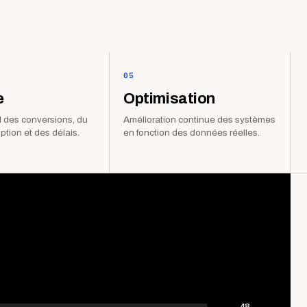
05
e
Optimisation
 des conversions, du
Amélioration continue des systèmes
iption et des délais.
en fonction des données réelles.
48