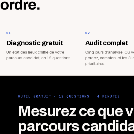
ordre.
01
02
Diagnostic gratuit
Audit complet
Un état des lieux chiffré de votre
Cinq jours d’analyse. Où 
parcours candidat, en 12 questions.
perdez, combien, et les 3 l
prioritaires.
OUTIL GRATUIT · 12 QUESTIONS · 4 MINUTES
Mesurez ce que v
parcours candida