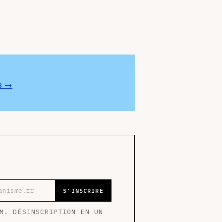
s →
-mail
S’INSCRIRE
M. DÉSINSCRIPTION EN UN