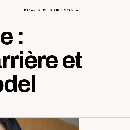
MAGAZINE
RESSOURCES
CONTACT
e :
rrière et
odel