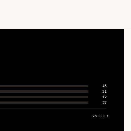
48
31
12
27
78 000 €