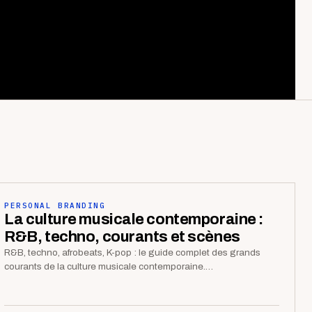
PERSONAL BRANDING
La culture musicale contemporaine :
R&B, techno, courants et scènes
R&B, techno, afrobeats, K-pop : le guide complet des grands
courants de la culture musicale contemporaine.…