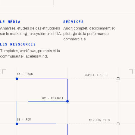
LE MÉDIA
SERVICES
Analyses, études de cas et tutoriels
Audit complet, déploiement et
sur le marketing, les systèmes et l’IA.
pilotage de la performance
commerciale.
LES RESSOURCES
Templates, workflows, prompts et la
communauté FacelessMind.
01 · LEAD
RAPPEL > 18 H
02 · CONTACT
03 · RDV
NO-SHOW 31 %