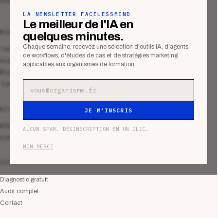
commerciale des organismes de formation.
LA NEWSLETTER FACELESSMIND
Le meilleur de l'IA en
MAGAZINE
quelques minutes.
Chaque semaine, recevez une sélection d'outils IA, d'agents,
Tous les articles
de workflows, d'études de cas et de stratégies marketing
Analyses
applicables aux organismes de formation.
Études de cas
Tutoriels
Adresse e-mail
RESSOURCES
JE M’INSCRIS
Bibliothèque
AUCUN SPAM. DÉSINSCRIPTION EN UN CLIC.
Communauté
NON MERCI
SERVICES
Diagnostic gratuit
Audit complet
Contact