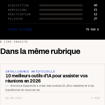
48
ACQUISITION
31
ADMISSIONS
12
RÉACTIVATION
27
PILOTAGE
78 000 €
PERTE ESTIMÉE
À LIRE ENSUITE
Dans la même rubrique
INTELLIGENCE ARTIFICIELLE
10 meilleurs outils d’IA pour assister vos
réunions en 2026
—- Annonce Apprends à créer des avatars IA ultra-réalistes et à les
transformer en sources de…
06.08.2026
6 MIN