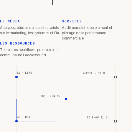
LE MÉDIA
SERVICES
Analyses, études de cas et tutoriels
Audit complet, déploiement et
sur le marketing, les systèmes et l’IA.
pilotage de la performance
commerciale.
LES RESSOURCES
Templates, workflows, prompts et la
communauté FacelessMind.
01 · LEAD
RAPPEL > 18 H
02 · CONTACT
03 · RDV
NO-SHOW 31 %