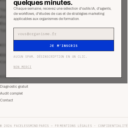
quelques minutes.
Chaque semaine, recevez une sélection d'outils IA, d'agents,
Tous les articles
de workflows, d'études de cas et de stratégies marketing
Analyses
applicables aux organismes de formation.
Études de cas
Tutoriels
Adresse e-mail
RESSOURCES
JE M’INSCRIS
Bibliothèque
AUCUN SPAM. DÉSINSCRIPTION EN UN CLIC.
Communauté
NON MERCI
SERVICES
Diagnostic gratuit
Audit complet
Contact
© 2026 FACELESSMIND
PARIS — FR
MENTIONS LÉGALES · CONFIDENTIALITÉ