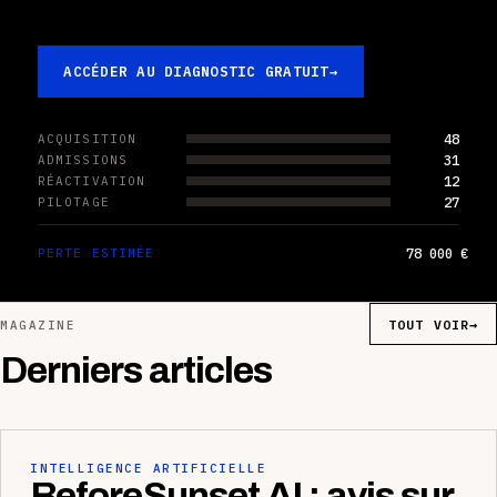
ACCÉDER AU DIAGNOSTIC GRATUIT
→
48
ACQUISITION
31
ADMISSIONS
12
RÉACTIVATION
27
PILOTAGE
78 000 €
PERTE ESTIMÉE
TOUT VOIR
→
MAGAZINE
Derniers articles
INTELLIGENCE ARTIFICIELLE
BeforeSunset AI : avis sur