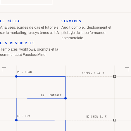
LE MÉDIA
SERVICES
Analyses, études de cas et tutoriels
Audit complet, déploiement et
sur le marketing, les systèmes et l’IA.
pilotage de la performance
commerciale.
LES RESSOURCES
Templates, workflows, prompts et la
communauté FacelessMind.
01 · LEAD
RAPPEL > 18 H
02 · CONTACT
03 · RDV
NO-SHOW 31 %