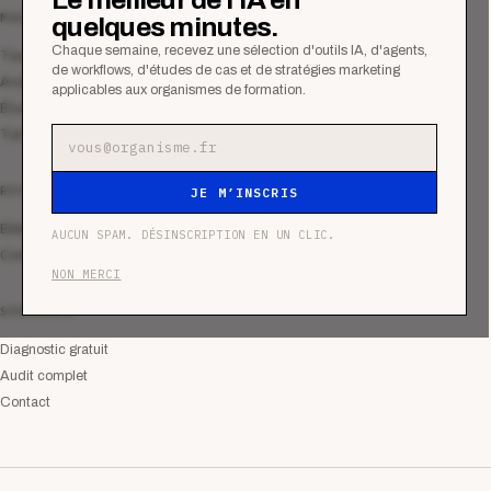
MAGAZINE
quelques minutes.
Chaque semaine, recevez une sélection d'outils IA, d'agents,
Tous les articles
de workflows, d'études de cas et de stratégies marketing
Analyses
applicables aux organismes de formation.
Études de cas
Tutoriels
Adresse e-mail
RESSOURCES
JE M’INSCRIS
Bibliothèque
AUCUN SPAM. DÉSINSCRIPTION EN UN CLIC.
Communauté
NON MERCI
SERVICES
Diagnostic gratuit
Audit complet
Contact