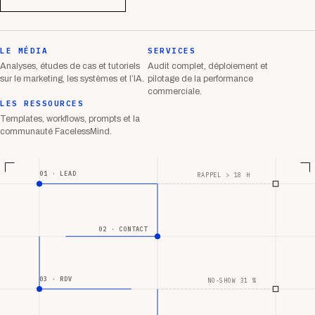
LE MÉDIA
SERVICES
Analyses, études de cas et tutoriels
Audit complet, déploiement et
sur le marketing, les systèmes et l’IA.
pilotage de la performance
commerciale.
LES RESSOURCES
Templates, workflows, prompts et la
communauté FacelessMind.
01 · LEAD
RAPPEL > 18 H
02 · CONTACT
03 · RDV
NO-SHOW 31 %