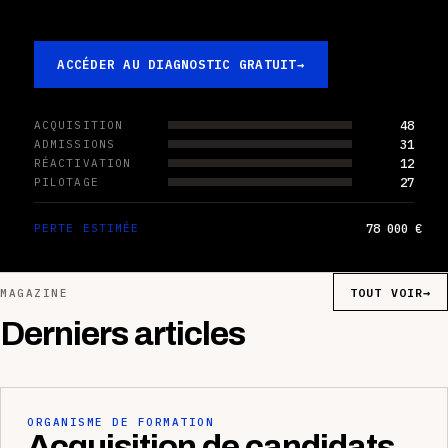
ACCÉDER AU DIAGNOSTIC GRATUIT
→
48
ACQUISITION
31
ADMISSIONS
12
RÉACTIVATION
27
PILOTAGE
78 000 €
PERTE ESTIMÉE
TOUT VOIR
→
MAGAZINE
Derniers articles
ORGANISME DE FORMATION
Acquisition de candidats