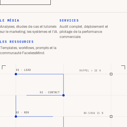
LE MÉDIA
SERVICES
Analyses, études de cas et tutoriels
Audit complet, déploiement et
sur le marketing, les systèmes et l’IA.
pilotage de la performance
commerciale.
LES RESSOURCES
Templates, workflows, prompts et la
communauté FacelessMind.
01 · LEAD
RAPPEL > 18 H
02 · CONTACT
03 · RDV
NO-SHOW 31 %