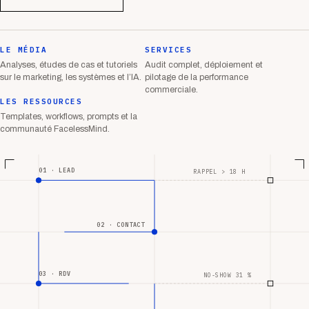
LE MÉDIA
SERVICES
Analyses, études de cas et tutoriels
Audit complet, déploiement et
sur le marketing, les systèmes et l’IA.
pilotage de la performance
commerciale.
LES RESSOURCES
Templates, workflows, prompts et la
communauté FacelessMind.
01 · LEAD
RAPPEL > 18 H
02 · CONTACT
03 · RDV
NO-SHOW 31 %