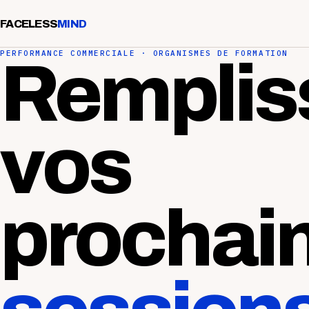
FACELESS
MIND
PERFORMANCE COMMERCIALE · ORGANISMES DE FORMATION
Remplis
vos
prochai