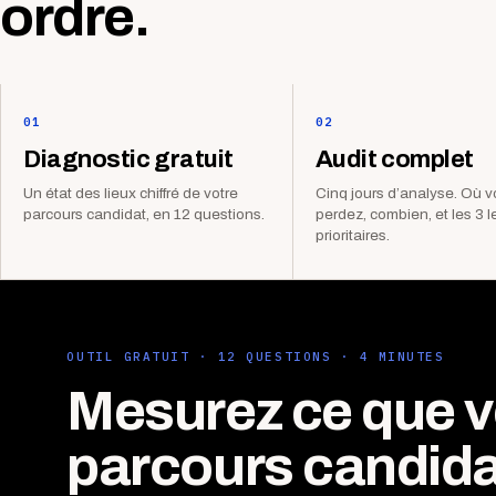
ordre.
01
02
Diagnostic gratuit
Audit complet
Un état des lieux chiffré de votre
Cinq jours d’analyse. Où 
parcours candidat, en 12 questions.
perdez, combien, et les 3 l
prioritaires.
OUTIL GRATUIT · 12 QUESTIONS · 4 MINUTES
Mesurez ce que v
parcours candida