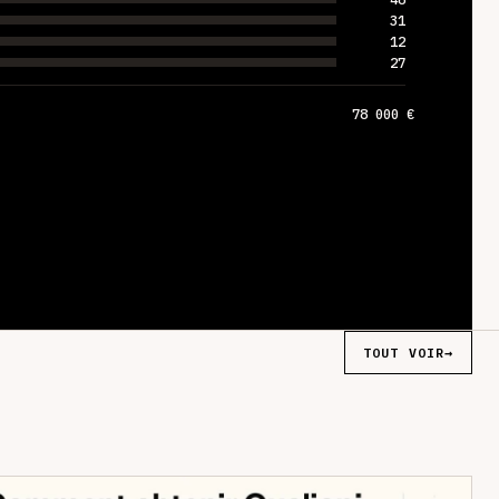
31
12
27
78 000 €
TOUT VOIR
→