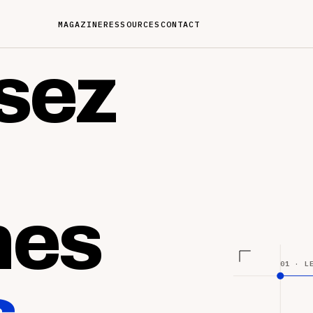
MAGAZINE
RESSOURCES
CONTACT
sez
nes
01 · L