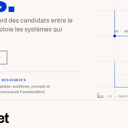
.
d des candidats entre le
éploie les systèmes qui
03 · R
E
 RESSOURCES
lates, workflows, prompts et
ommunauté FacelessMind.
FIG. 01 — PARCO
et