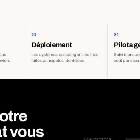
03
04
Déploiement
Pilotag
vous
Les systèmes qui corrigent les trois
Suivi mensuel
eviers
fuites principales identifiées.
coût par inscr
otre
t vous
ACQUISITION