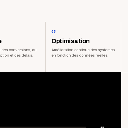
05
e
Optimisation
 des conversions, du
Amélioration continue des systèmes
iption et des délais.
en fonction des données réelles.
48