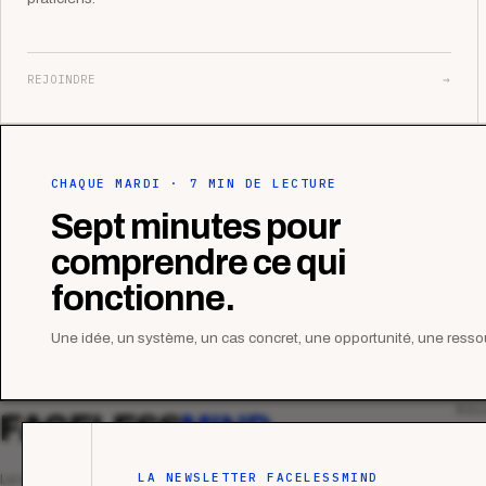
REJOINDRE
→
CHAQUE MARDI · 7 MIN DE LECTURE
Sept minutes pour
comprendre ce qui
fonctionne.
Une idée, un système, un cas concret, une opportunité, une ressou
MAG
FACELESS
MIND
Tous
Ana
LA NEWSLETTER FACELESSMIND
Le média qui mesurent la performance