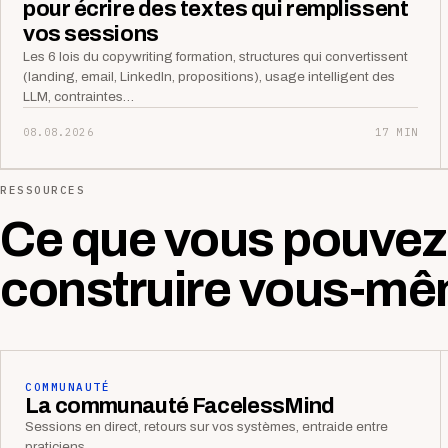
pour écrire des textes qui remplissent
vos sessions
Les 6 lois du copywriting formation, structures qui convertissent
(landing, email, LinkedIn, propositions), usage intelligent des
LLM, contraintes…
08.08.2026
17 MIN
RESSOURCES
Ce que vous pouvez
construire vous-mê
COMMUNAUTÉ
La communauté FacelessMind
Sessions en direct, retours sur vos systèmes, entraide entre
praticiens.