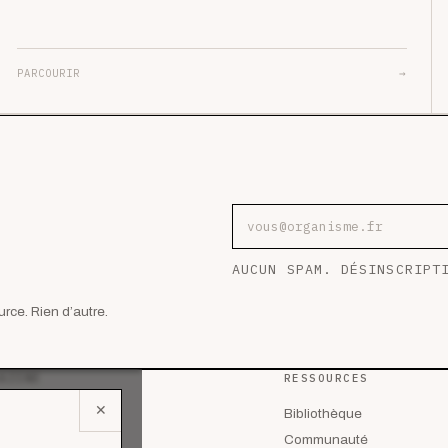
PARCOURIR
→
Adresse e-mail
AUCUN SPAM. DÉSINSCRIPT
rce. Rien d’autre.
AZINE
RESSOURCES
✕
 les articles
Bibliothèque
lyses
Communauté