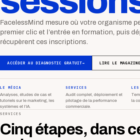
sessions
FacelessMind mesure où votre organisme per
premier clic et l’entrée en formation, puis d
récupèrent ces inscriptions.
ACCÉDER AU DIAGNOSTIC GRATUIT
→
LIRE LE MAGAZIN
LE MÉDIA
SERVICES
LES
Analyses, études de cas et
Audit complet, déploiement et
Temp
tutoriels sur le marketing, les
pilotage de la performance
la c
systèmes et l’IA.
commerciale.
SERVICES
Cinq étapes, dans c