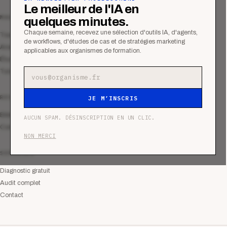
Le meilleur de l'IA en
MAGAZINE
quelques minutes.
Chaque semaine, recevez une sélection d'outils IA, d'agents,
Tous les articles
de workflows, d'études de cas et de stratégies marketing
Analyses
applicables aux organismes de formation.
Études de cas
Tutoriels
Adresse e-mail
RESSOURCES
JE M’INSCRIS
Bibliothèque
AUCUN SPAM. DÉSINSCRIPTION EN UN CLIC.
Communauté
NON MERCI
SERVICES
Diagnostic gratuit
Audit complet
Contact