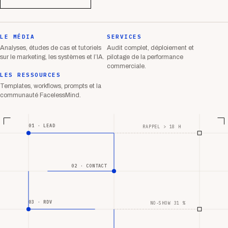
LE MÉDIA
SERVICES
Analyses, études de cas et tutoriels
Audit complet, déploiement et
sur le marketing, les systèmes et l’IA.
pilotage de la performance
commerciale.
LES RESSOURCES
Templates, workflows, prompts et la
communauté FacelessMind.
01 · LEAD
RAPPEL > 18 H
02 · CONTACT
03 · RDV
NO-SHOW 31 %