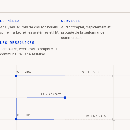
LE MÉDIA
SERVICES
Analyses, études de cas et tutoriels
Audit complet, déploiement et
sur le marketing, les systèmes et l’IA.
pilotage de la performance
commerciale.
LES RESSOURCES
Templates, workflows, prompts et la
communauté FacelessMind.
01 · LEAD
RAPPEL > 18 H
02 · CONTACT
03 · RDV
NO-SHOW 31 %