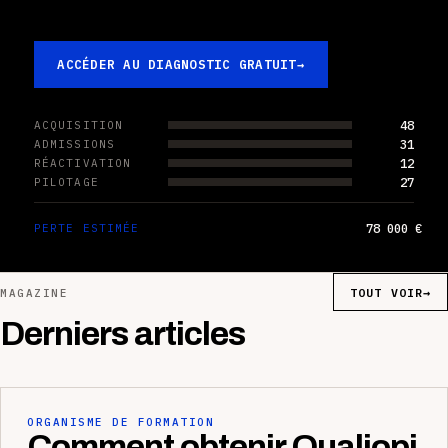
ACCÉDER AU DIAGNOSTIC GRATUIT
→
48
ACQUISITION
31
ADMISSIONS
12
RÉACTIVATION
27
PILOTAGE
78 000 €
PERTE ESTIMÉE
TOUT VOIR
→
MAGAZINE
Derniers articles
ORGANISME DE FORMATION
Comment obtenir Qualiopi