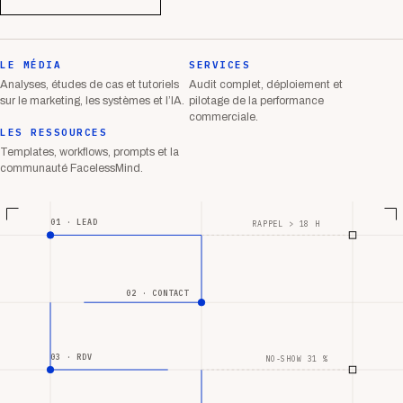
LE MÉDIA
SERVICES
Analyses, études de cas et tutoriels
Audit complet, déploiement et
sur le marketing, les systèmes et l’IA.
pilotage de la performance
commerciale.
LES RESSOURCES
Templates, workflows, prompts et la
communauté FacelessMind.
01 · LEAD
RAPPEL > 18 H
02 · CONTACT
03 · RDV
NO-SHOW 31 %