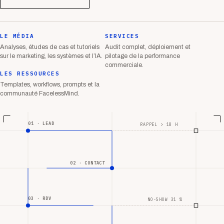
LE MÉDIA
SERVICES
Analyses, études de cas et tutoriels
Audit complet, déploiement et
sur le marketing, les systèmes et l’IA.
pilotage de la performance
commerciale.
LES RESSOURCES
Templates, workflows, prompts et la
communauté FacelessMind.
01 · LEAD
RAPPEL > 18 H
02 · CONTACT
03 · RDV
NO-SHOW 31 %