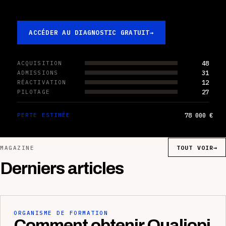
ACCÉDER AU DIAGNOSTIC GRATUIT
→
48
ACQUISITION
31
ADMISSIONS
12
RÉACTIVATION
27
PILOTAGE
78 000 €
PERTE ESTIMÉE
TOUT VOIR
→
MAGAZINE
Derniers articles
ORGANISME DE FORMATION
Comment obtenir Qualiopi