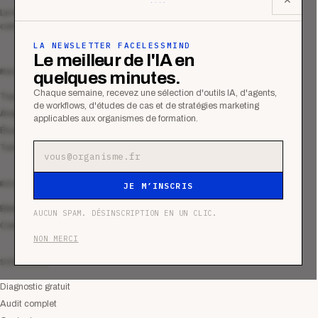
Le média qui mesurent la performance
commerciale des organismes de formation.
LA NEWSLETTER FACELESSMIND
Le meilleur de l'IA en
MAGAZINE
quelques minutes.
Chaque semaine, recevez une sélection d'outils IA, d'agents,
Tous les articles
de workflows, d'études de cas et de stratégies marketing
Analyses
applicables aux organismes de formation.
Études de cas
Tutoriels
Adresse e-mail
RESSOURCES
JE M’INSCRIS
Bibliothèque
AUCUN SPAM. DÉSINSCRIPTION EN UN CLIC.
Communauté
NON MERCI
SERVICES
Diagnostic gratuit
Audit complet