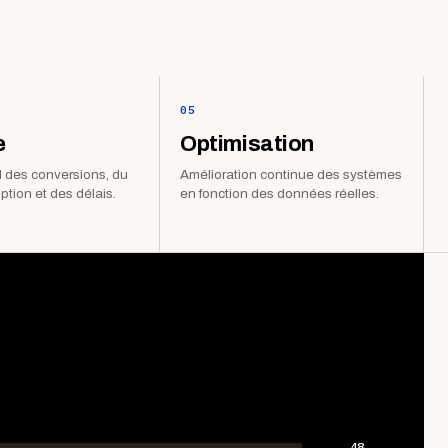
05
e
Optimisation
 des conversions, du
Amélioration continue des systèmes
iption et des délais.
en fonction des données réelles.
48