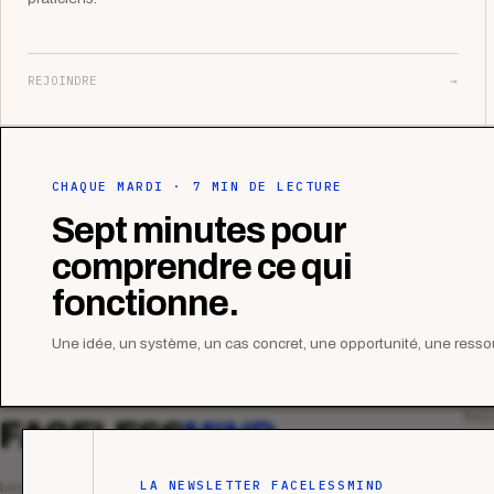
REJOINDRE
→
CHAQUE MARDI · 7 MIN DE LECTURE
Sept minutes pour
comprendre ce qui
fonctionne.
Une idée, un système, un cas concret, une opportunité, une ressou
MAG
FACELESS
MIND
Tous
Ana
LA NEWSLETTER FACELESSMIND
Le média qui mesurent la performance