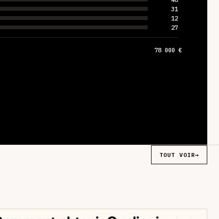
31
12
27
78 000 €
TOUT VOIR
→