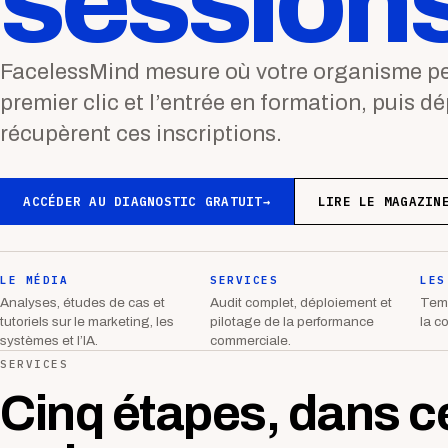
sessions
FacelessMind mesure où votre organisme per
premier clic et l’entrée en formation, puis d
récupèrent ces inscriptions.
ACCÉDER AU DIAGNOSTIC GRATUIT
→
LIRE LE MAGAZIN
LE MÉDIA
SERVICES
LES
Analyses, études de cas et
Audit complet, déploiement et
Temp
tutoriels sur le marketing, les
pilotage de la performance
la c
systèmes et l’IA.
commerciale.
SERVICES
Cinq étapes, dans c