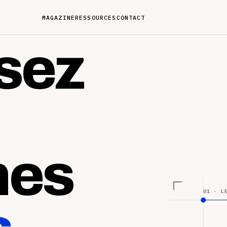
MAGAZINE
RESSOURCES
CONTACT
sez
nes
01 · L