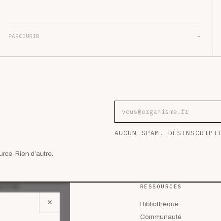
PARCOURIR
→
Adresse e-mail
AUCUN SPAM. DÉSINSCRIPT
rce. Rien d’autre.
AZINE
RESSOURCES
✕
 les articles
Bibliothèque
lyses
Communauté