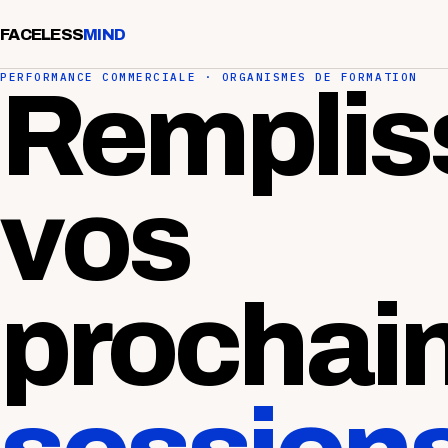
FACELESS
MIND
PERFORMANCE COMMERCIALE · ORGANISMES DE FORMATION
Remplis
vos
prochai