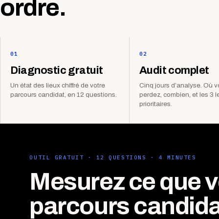
ordre.
01
02
Diagnostic gratuit
Audit complet
Un état des lieux chiffré de votre
Cinq jours d’analyse. Où 
parcours candidat, en 12 questions.
perdez, combien, et les 3 l
prioritaires.
OUTIL GRATUIT · 12 QUESTIONS · 4 MINUTES
Mesurez ce que v
parcours candida