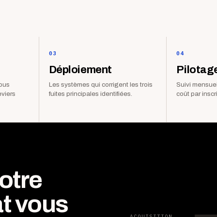
03
04
Déploiement
Pilotag
vous
Les systèmes qui corrigent les trois
Suivi mensuel
eviers
fuites principales identifiées.
coût par inscr
otre
t vous
ACQUISITION