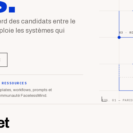
.
d des candidats entre le
éploie les systèmes qui
03 · R
E
 RESSOURCES
lates, workflows, prompts et
ommunauté FacelessMind.
FIG. 01 — PARCO
et