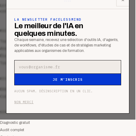
Le média qui mesurent la performance
commerciale des organismes de formation.
LA NEWSLETTER FACELESSMIND
Le meilleur de l'IA en
MAGAZINE
quelques minutes.
Chaque semaine, recevez une sélection d'outils IA, d'agents,
Tous les articles
de workflows, d'études de cas et de stratégies marketing
Analyses
applicables aux organismes de formation.
Études de cas
Tutoriels
Adresse e-mail
RESSOURCES
JE M’INSCRIS
Bibliothèque
AUCUN SPAM. DÉSINSCRIPTION EN UN CLIC.
Communauté
NON MERCI
SERVICES
Diagnostic gratuit
Audit complet