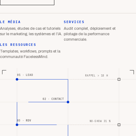
LE MÉDIA
SERVICES
Analyses, études de cas et tutoriels
Audit complet, déploiement et
sur le marketing, les systèmes et l’IA.
pilotage de la performance
commerciale.
LES RESSOURCES
Templates, workflows, prompts et la
communauté FacelessMind.
01 · LEAD
RAPPEL > 18 H
02 · CONTACT
03 · RDV
NO-SHOW 31 %