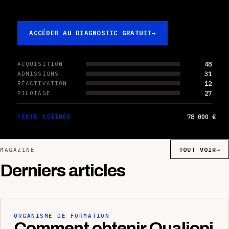
ACCÉDER AU DIAGNOSTIC GRATUIT
→
48
ACQUISITION
31
ADMISSIONS
12
RÉACTIVATION
27
PILOTAGE
78 000 €
PERTE ESTIMÉE
TOUT VOIR
→
MAGAZINE
Derniers articles
ORGANISME DE FORMATION
Comment obtenir Qualiopi