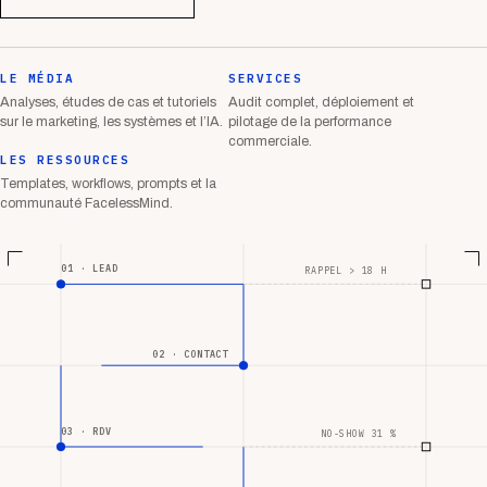
LE MÉDIA
SERVICES
Analyses, études de cas et tutoriels
Audit complet, déploiement et
sur le marketing, les systèmes et l’IA.
pilotage de la performance
commerciale.
LES RESSOURCES
Templates, workflows, prompts et la
communauté FacelessMind.
01 · LEAD
RAPPEL > 18 H
02 · CONTACT
03 · RDV
NO-SHOW 31 %