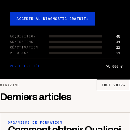
ACCÉDER AU DIAGNOSTIC GRATUIT
→
48
ACQUISITION
31
ADMISSIONS
12
RÉACTIVATION
27
PILOTAGE
78 000 €
PERTE ESTIMÉE
TOUT VOIR
→
MAGAZINE
Derniers articles
ORGANISME DE FORMATION
Comment obtenir Qualiopi