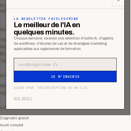
Le média qui mesurent la performance
commerciale des organismes de formation.
LA NEWSLETTER FACELESSMIND
Le meilleur de l'IA en
MAGAZINE
quelques minutes.
Chaque semaine, recevez une sélection d'outils IA, d'agents,
Tous les articles
de workflows, d'études de cas et de stratégies marketing
Analyses
applicables aux organismes de formation.
Études de cas
Tutoriels
Adresse e-mail
RESSOURCES
JE M’INSCRIS
Bibliothèque
AUCUN SPAM. DÉSINSCRIPTION EN UN CLIC.
Communauté
NON MERCI
SERVICES
Diagnostic gratuit
Audit complet