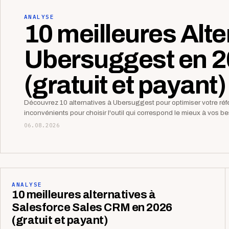
ANALYSE
10 meilleures Alte
Ubersuggest en 
(gratuit et payant)
Découvrez 10 alternatives à Ubersuggest pour optimiser votre r
inconvénients pour choisir l'outil qui correspond le mieux à vos 
06.08.2026
ANALYSE
10 meilleures alternatives à
Salesforce Sales CRM en 2026
(gratuit et payant)