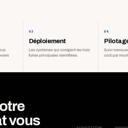
03
04
Déploiement
Pilotag
vous
Les systèmes qui corrigent les trois
Suivi mensuel
eviers
fuites principales identifiées.
coût par inscr
otre
t vous
ACQUISITION