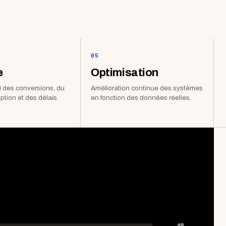
05
e
Optimisation
 des conversions, du
Amélioration continue des systèmes
iption et des délais.
en fonction des données réelles.
48