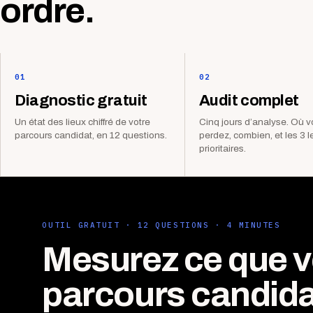
ordre.
01
02
Diagnostic gratuit
Audit complet
Un état des lieux chiffré de votre
Cinq jours d’analyse. Où 
parcours candidat, en 12 questions.
perdez, combien, et les 3 l
prioritaires.
OUTIL GRATUIT · 12 QUESTIONS · 4 MINUTES
Mesurez ce que v
parcours candida