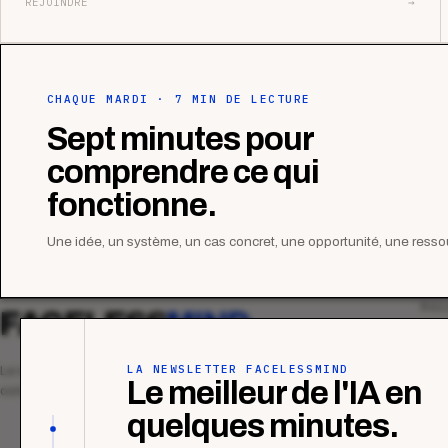
REJOINDRE
→
CHAQUE MARDI · 7 MIN DE LECTURE
Sept minutes pour
comprendre ce qui
fonctionne.
Une idée, un système, un cas concret, une opportunité, une ressou
MAG
FACELESS
MIND
Tous
Ana
LA NEWSLETTER FACELESSMIND
Le média qui mesurent la performance
Le meilleur de l'IA en
commerciale des organismes de formation.
Étu
quelques minutes.
Tuto