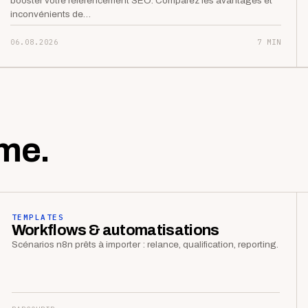
booster votre référencement SEO. Comparez les avantages et
inconvénients de…
06.08.2026
7 MIN
me.
TEMPLATES
Workflows & automatisations
Scénarios n8n prêts à importer : relance, qualification, reporting.