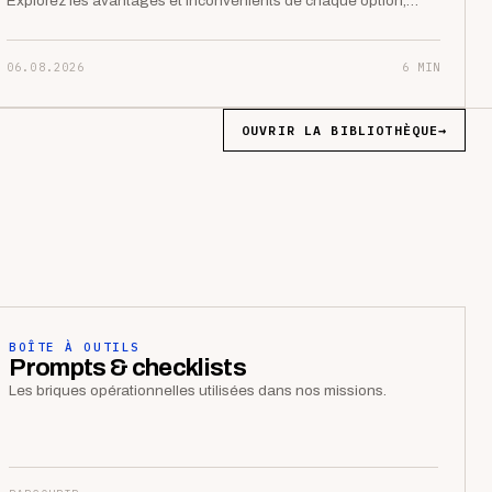
Explorez les avantages et inconvénients de chaque option,…
06.08.2026
6 MIN
OUVRIR LA BIBLIOTHÈQUE
→
BOÎTE À OUTILS
Prompts & checklists
Les briques opérationnelles utilisées dans nos missions.