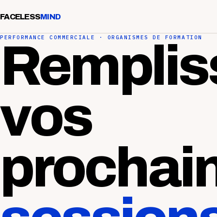
FACELESS
MIND
PERFORMANCE COMMERCIALE · ORGANISMES DE FORMATION
Remplis
vos
prochai