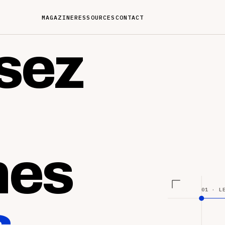
MAGAZINE
RESSOURCES
CONTACT
sez
nes
01 · L