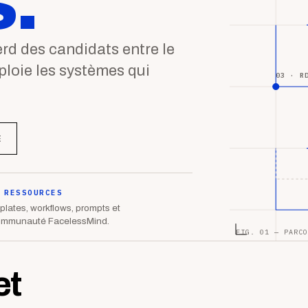
.
d des candidats entre le
éploie les systèmes qui
03 · R
E
 RESSOURCES
lates, workflows, prompts et
ommunauté FacelessMind.
FIG. 01 — PARCO
et