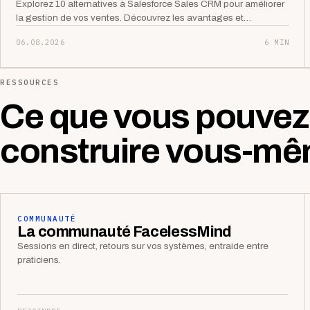
Explorez 10 alternatives à Salesforce Sales CRM pour améliorer
la gestion de vos ventes. Découvrez les avantages et…
06.08.2026
6 MIN
RESSOURCES
Ce que vous pouvez
construire vous-mê
COMMUNAUTÉ
La communauté FacelessMind
Sessions en direct, retours sur vos systèmes, entraide entre
praticiens.