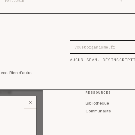
PARCOURIR
→
Adresse e-mail
AUCUN SPAM. DÉSINSCRIPT
rce. Rien d’autre.
AZINE
RESSOURCES
✕
 les articles
Bibliothèque
lyses
Communauté
des de cas
riels