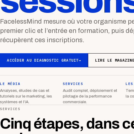
sessions
FacelessMind mesure où votre organisme per
premier clic et l’entrée en formation, puis d
récupèrent ces inscriptions.
ACCÉDER AU DIAGNOSTIC GRATUIT
→
LIRE LE MAGAZIN
LE MÉDIA
SERVICES
LES
Analyses, études de cas et
Audit complet, déploiement et
Temp
tutoriels sur le marketing, les
pilotage de la performance
la c
systèmes et l’IA.
commerciale.
SERVICES
Cinq étapes, dans c