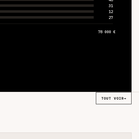
31
12
27
78 000 €
TOUT VOIR
→