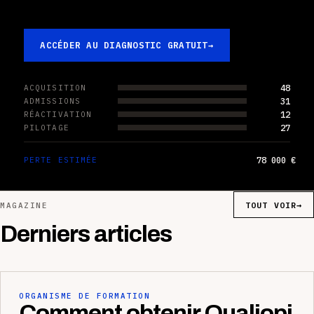
ACCÉDER AU DIAGNOSTIC GRATUIT
→
48
ACQUISITION
31
ADMISSIONS
12
RÉACTIVATION
27
PILOTAGE
78 000 €
PERTE ESTIMÉE
TOUT VOIR
→
MAGAZINE
Derniers articles
ORGANISME DE FORMATION
Comment obtenir Qualiopi