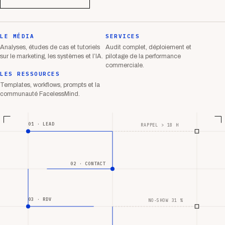
LE MÉDIA
SERVICES
Analyses, études de cas et tutoriels
Audit complet, déploiement et
sur le marketing, les systèmes et l’IA.
pilotage de la performance
commerciale.
LES RESSOURCES
Templates, workflows, prompts et la
communauté FacelessMind.
01 · LEAD
RAPPEL > 18 H
02 · CONTACT
03 · RDV
NO-SHOW 31 %