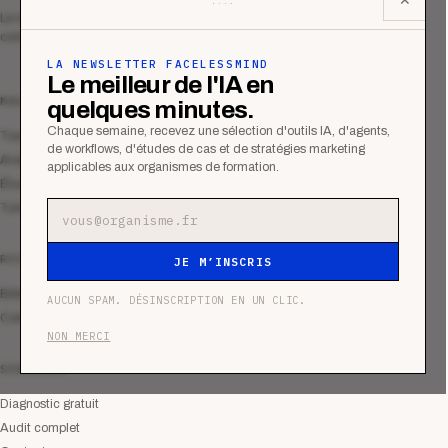
Le média qui mesurent la performance
commerciale des organismes de formation.
LA NEWSLETTER FACELESSMIND
Le meilleur de l'IA en
MAGAZINE
quelques minutes.
Chaque semaine, recevez une sélection d'outils IA, d'agents,
Tous les articles
de workflows, d'études de cas et de stratégies marketing
Analyses
applicables aux organismes de formation.
Études de cas
Tutoriels
Adresse e-mail
RESSOURCES
JE M’INSCRIS
Bibliothèque
AUCUN SPAM. DÉSINSCRIPTION EN UN CLIC.
Communauté
NON MERCI
SERVICES
Diagnostic gratuit
Audit complet