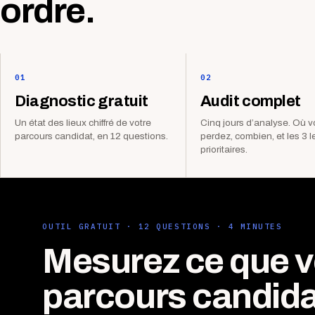
ordre.
01
02
Diagnostic gratuit
Audit complet
Un état des lieux chiffré de votre
Cinq jours d’analyse. Où 
parcours candidat, en 12 questions.
perdez, combien, et les 3 l
prioritaires.
OUTIL GRATUIT · 12 QUESTIONS · 4 MINUTES
Mesurez ce que v
parcours candida