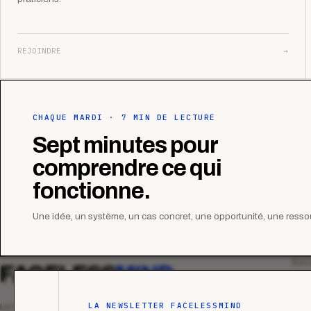
REJOINDRE
→
CHAQUE MARDI · 7 MIN DE LECTURE
Sept minutes pour
comprendre ce qui
fonctionne.
Une idée, un système, un cas concret, une opportunité, une ressou
MAG
FACELESS
MIND
Tous
Ana
LA NEWSLETTER FACELESSMIND
Le média qui mesurent la performance