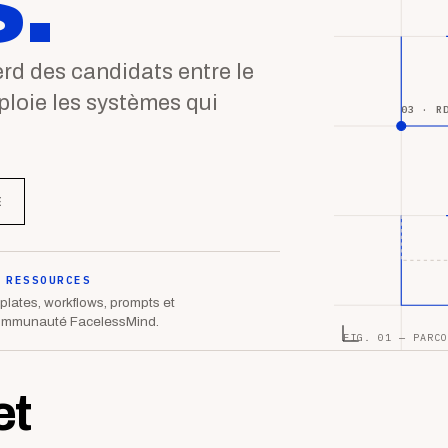
.
d des candidats entre le
éploie les systèmes qui
03 · R
E
 RESSOURCES
lates, workflows, prompts et
ommunauté FacelessMind.
FIG. 01 — PARCO
et