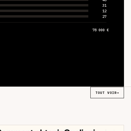
31
12
27
78 000 €
TOUT VOIR
→