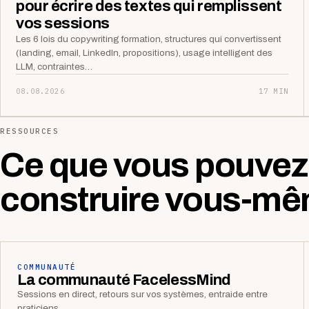
pour écrire des textes qui remplissent
vos sessions
Les 6 lois du copywriting formation, structures qui convertissent
(landing, email, LinkedIn, propositions), usage intelligent des
LLM, contraintes…
08.08.2026
17 MIN
RESSOURCES
Ce que vous pouvez
construire vous-mê
COMMUNAUTÉ
La communauté FacelessMind
Sessions en direct, retours sur vos systèmes, entraide entre
praticiens.