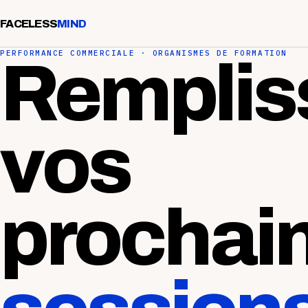
FACELESS
MIND
PERFORMANCE COMMERCIALE · ORGANISMES DE FORMATION
Remplis
vos
prochai