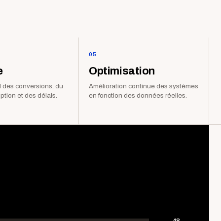
05
e
Optimisation
 des conversions, du
Amélioration continue des systèmes
iption et des délais.
en fonction des données réelles.
48