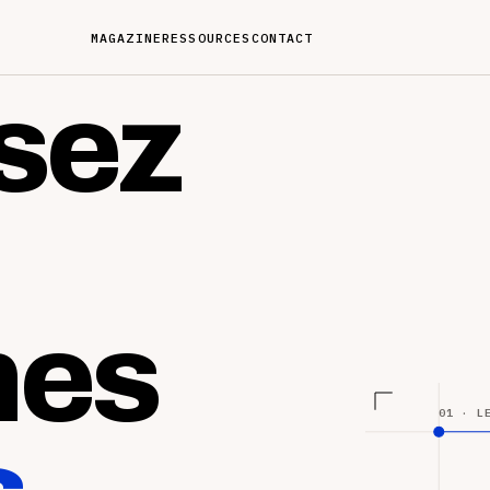
MAGAZINE
RESSOURCES
CONTACT
sez
nes
01 · L