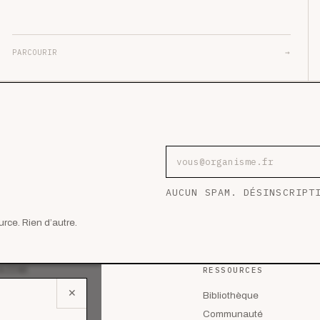
PARCOURIR
→
Adresse e-mail
AUCUN SPAM. DÉSINSCRIPT
rce. Rien d’autre.
AZINE
RESSOURCES
✕
 les articles
Bibliothèque
lyses
Communauté