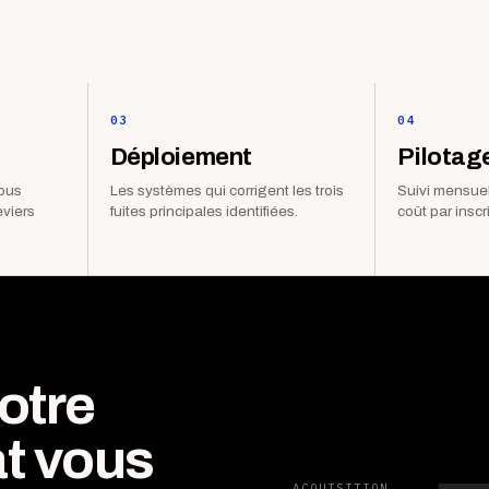
03
04
Déploiement
Pilotag
vous
Les systèmes qui corrigent les trois
Suivi mensuel
eviers
fuites principales identifiées.
coût par inscr
otre
t vous
ACQUISITION