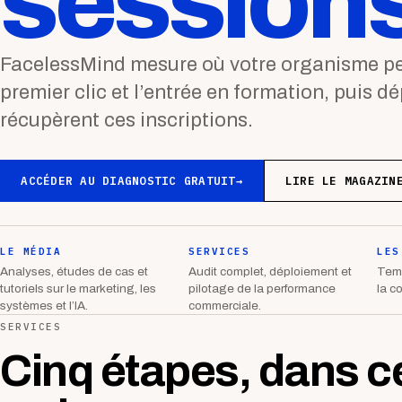
sessions
FacelessMind mesure où votre organisme per
premier clic et l’entrée en formation, puis d
récupèrent ces inscriptions.
ACCÉDER AU DIAGNOSTIC GRATUIT
→
LIRE LE MAGAZIN
LE MÉDIA
SERVICES
LES
Analyses, études de cas et
Audit complet, déploiement et
Temp
tutoriels sur le marketing, les
pilotage de la performance
la c
systèmes et l’IA.
commerciale.
SERVICES
Cinq étapes, dans c